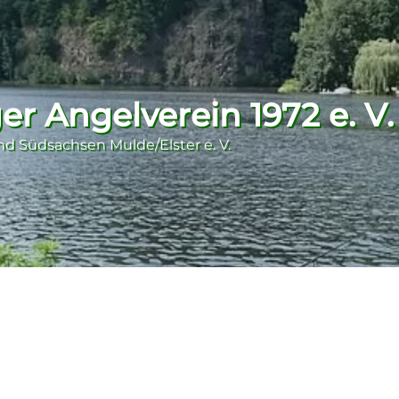
r Angelverein 1972 e. V.
nd Südsachsen Mulde/Elster e. V.