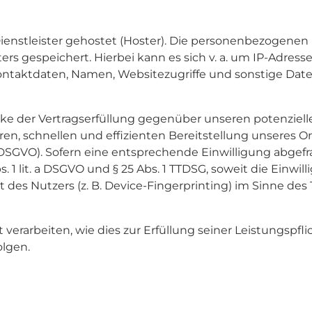
enstleister gehostet (Hoster). Die personenbezogenen D
rs gespeichert. Hierbei kann es sich v. a. um IP-Adress
taktdaten, Namen, Websitezugriffe und sonstige Daten
cke der Vertragserfüllung gegenüber unseren potenziell
heren, schnellen und effizienten Bereitstellung unseres
t. f DSGVO). Sofern eine entsprechende Einwilligung abgef
s. 1 lit. a DSGVO und § 25 Abs. 1 TTDSG, soweit die Einw
 des Nutzers (z. B. Device-Fingerprinting) im Sinne des 
verarbeiten, wie dies zur Erfüllung seiner Leistungspfli
olgen.