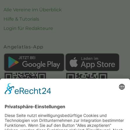
Alle Vereine im Überblick
Hilfe & Tutorials
Login für Redakteure
Angelatlas-App
Webseite:
Angelatlas Sachsen