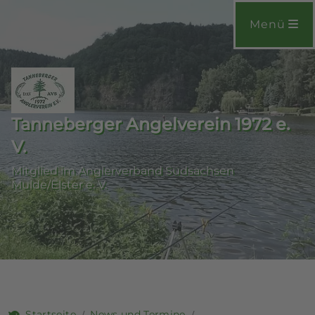
Menü
Tanneberger Angelverein 1972 e.
V.
Mitglied im Anglerverband Südsachsen
Mulde/Elster e. V.
Startseite
News und Termine